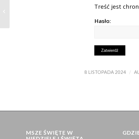
Treść jest chron
XXXI Niedziela Zwykła
3.11.2024
Hasło:
/
8 LISTOPADA 2024
A
MSZE ŚWIĘTE W
GDZI
NIEDZIELE I ŚWIĘTA