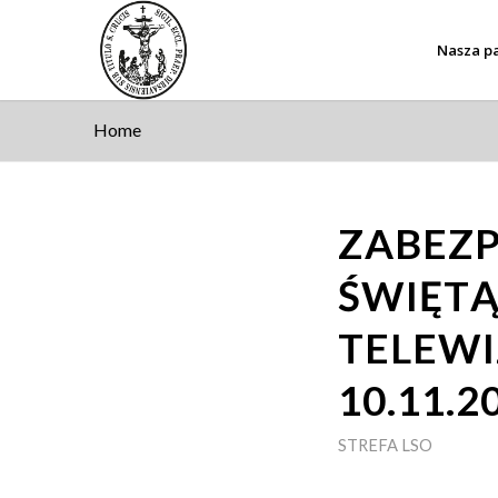
Nasza pa
Home
ZABEZP
ŚWIĘT
TELEWI
10.11.2
STREFA LSO