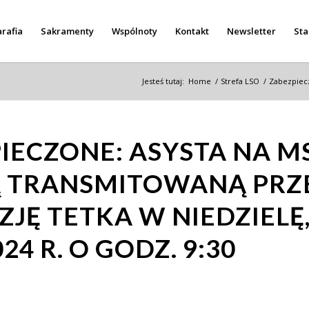
rafia
Sakramenty
Wspólnoty
Kontakt
Newsletter
Sta
Jesteś tutaj:
Home
/
Strefa LSO
/
Zabezpiecz
IECZONE: ASYSTA NA M
Ą TRANSMITOWANĄ PRZ
ZJĘ TETKA W NIEDZIELĘ
024 R. O GODZ. 9:30