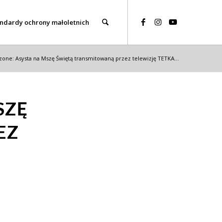
ndardy ochrony małoletnich
one: Asysta na Mszę Świętą transmitowaną przez telewizję TETKA...
SZĘ
EZ
,