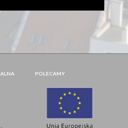
IALNA
POLECAMY