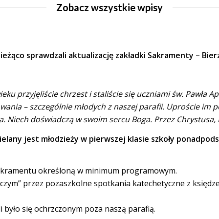
Zobacz wszystkie wpisy
żąco sprawdzali aktualizację zakładki Sakramenty – Bier
eku przyjęliście chrzest i staliście się uczniami św. Pawł
nia – szczególnie młodych z naszej parafii. Uproście im po
cia. Niech doświadczą w swoim sercu Boga. Przez Chrystusa
elany jest młodzieży w pierwszej klasie szkoły ponadpod
 sakramentu określoną w minimum programowym.
czym” przez pozaszkolne spotkania katechetyczne z księdzem
li było się ochrzczonym poza naszą parafią.