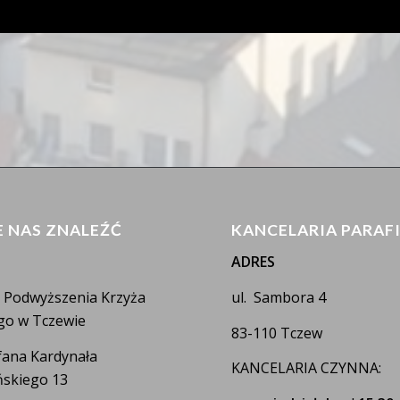
E NAS ZNALEŹĆ
KANCELARIA PARAF
ADRES
a Podwyższenia Krzyża
ul. Sambora 4
go w Tczewie
83-110 Tczew
efana Kardynała
KANCELARIA CZYNNA:
skiego 13