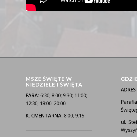
MSZE ŚWIĘTE W
GDZI
NIEDZIELE I ŚWIĘTA
ADRES
FARA:
6:30; 8:00; 9:30; 11:00;
Parafi
12:30; 18:00; 20:00
Święte
K. CMENTARNA:
8:00; 9:15
ul. St
_______________________________
Wyszyń