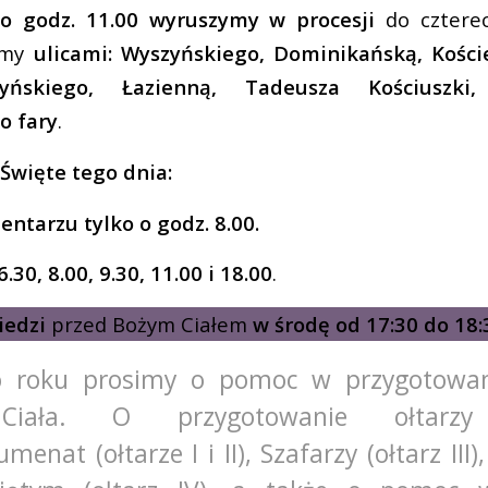
 o godz. 11.00 wyruszymy w procesji
do cztere
iemy
ulicami: Wyszyńskiego, Dominikańską, Koście
zyńskiego, Łazienną, Tadeusza Kościuszki
o fary
.
Święte tego dnia:
entarzu tylko o godz. 8.00.
.30, 8.00, 9.30, 11.00 i 18.00
.
iedzi
przed Bożym Ciałem
w środę od 17:30 do 18:
o roku prosimy o pomoc w przygotowani
Ciała. O przygotowanie ołtarzy
enat (ołtarze I i II), Szafarzy (ołtarz II