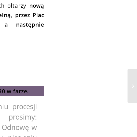
ch ołtarzy
nową
lną, przez Plac
, a następnie
30 w farze.
u procesji
 prosimy:
I), Odnowę w