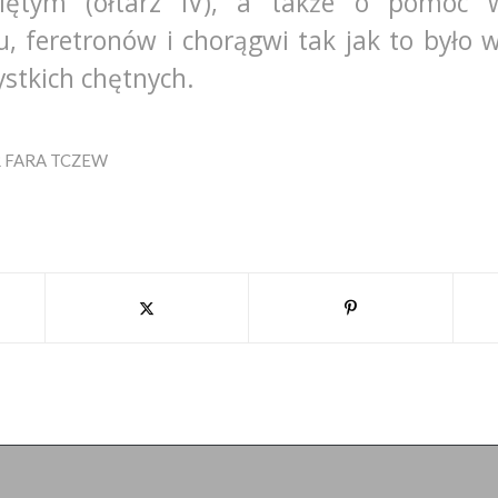
ętym (ołtarz IV), a także o pomoc w
, feretronów i chorągwi tak jak to było 
ystkich chętnych.
R
FARA TCZEW