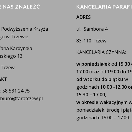
E NAS ZNALEŹĆ
KANCELARIA PARAF
ADRES
a Podwyższenia Krzyża
ul. Sambora 4
go w Tczewie
83-110 Tczew
efana Kardynała
KANCELARIA CZYNNA:
skiego 13
w poniedziałek
od
15:30
 Tczew
17:00
oraz od
19:00 do 19
AKT
od wtorku do piątku
w
godzinach
10.00 -12.00 o
: 58 531 24 75
15.30 – 17.00,
: biuro@faratczew.pl
w okresie wakacyjnym
poniedziałek, środę i pią
godzinach: 15.00 – 17.00.