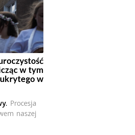
uroczystość
icząc w tym
 ukrytego w
wy.
Procesja
twem naszej