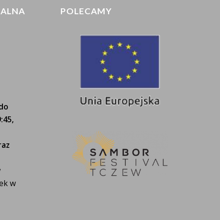
IALNA
POLECAMY
 do
:45,
raz
w
tek w