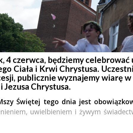
, 4 czerwca
, będziemy celebrować
ego Ciała i Krwi Chrystusa
. Uczestn
cesji, publicznie wyznajemy wiarę w
ii Jezusa Chrystusa.
Mszy Świętej tego dnia jest obowiązko
łnieniem, uwielbieniem i żywym świadec