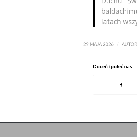
Duchu Świ
baldachimu
latach wsz
/
29 MAJA 2026
AUTO
Doceń i poleć nas