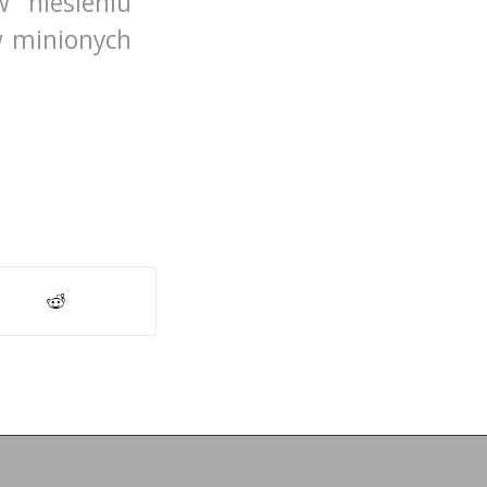
 niesieniu
w minionych