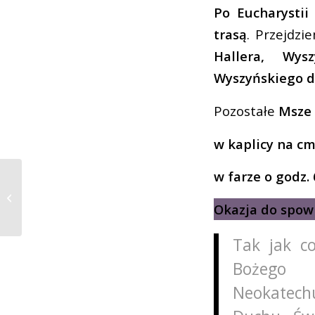
Po Eucharystii
trasą
. Przejdz
Hallera, Wys
Wyszyńskiego d
Pozostałe
Msze 
w kaplicy na cm
w farze o godz. 6
Uroczystość Zesłania
Ducha Świętego
Okazja do spow
24.05.2026
Tak jak c
Bożego 
Neokatechum