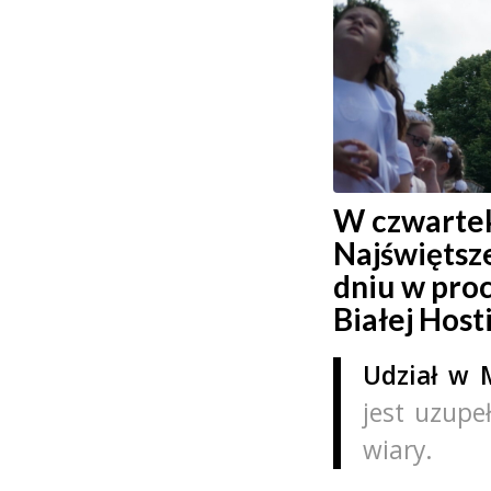
W czwartek
Najświętsz
dniu w pro
Białej Host
Udział w 
jest uzupe
wiary.