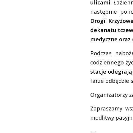
ulicami:
Łazienn
następnie pono
Drogi Krzyżowe
dekanatu tczews
medyczne oraz s
Podczas naboż
codziennego życ
stacje odegrają
farze odbędzie 
Organizatorzy z
Zapraszamy wsz
modlitwy pasyjn
—