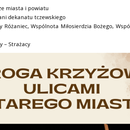
ze miasta i powiatu
płani dekanatu tczewskiego
ywy Różaniec, Wspólnota Miłosierdzia Bożego, Wsp
ry – Strażacy