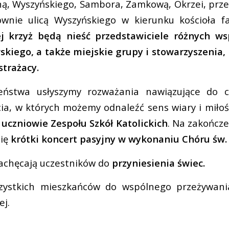
ą, Wyszyńskiego, Sambora, Zamkową, Okrzei, przez
wnie ulicą Wyszyńskiego w kierunku kościoła f
j krzyż będą nieść przedstawiciele różnych ws
kiego, a także miejskie grupy i stowarzyszenia, 
trażacy.
eństwa usłyszymy rozważania nawiązujące do c
ia, w których możemy odnaleźć sens wiary i miłoś
 uczniowie Zespołu Szkół Katolickich
. Na zakończe
się
krótki koncert pasyjny w wykonaniu Chóru św.
achęcają uczestników do
przyniesienia świec.
ystkich mieszkańców do wspólnego przeżywania
ej.