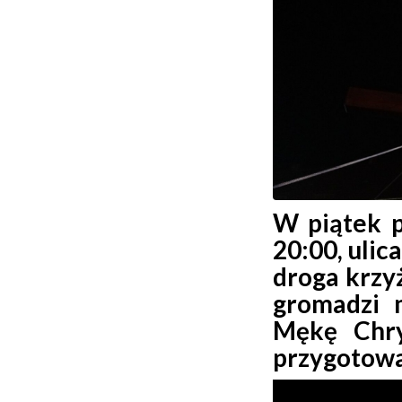
W piątek p
20:00, ulic
droga krzy
gromadzi 
Mękę Chry
przygotowa