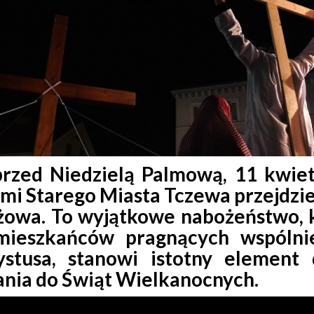
rzed Niedzielą Palmową, 11 kwiet
ami Starego Miasta Tczewa przejdzi
żowa. To wyjątkowe nabożeństwo, k
mieszkańców pragnących wspólni
stusa, stanowi istotny element
nia do Świąt Wielkanocnych.