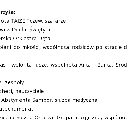
rzyża:
nota TAIZE Tczew, szafarze
owa w Duchu Świętym
cerska Orkiestra Dęta
ołani do miłości, wspólnota rodziców po stracie
tas i wolontariusze, wspólnota Arka i Barka, Ś
 i zespoły
echeci, nauczyciele
lub Abstynenta Sambor, służba medyczna
okatechumenat
rgiczna Służba Ołtarza, Grupa liturgiczna, wspólno