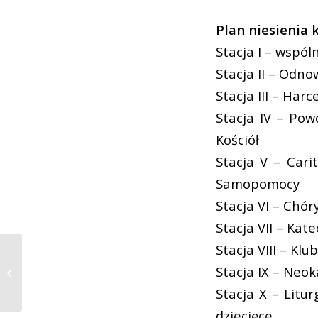
Plan niesienia k
Stacja I – wspól
Stacja II – Odn
Stacja III – Har
Stacja IV – Pow
Kościół
Stacja V – Cari
Samopomocy
Stacja VI – Chóry
Stacja VII – Kat
Stacja VIII – K
Stacja IX – Ne
Spowiedź w wielką środę w farze
Stacja X – Litu
dziecięce