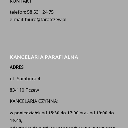
KONTAKT
telefon: 58 531 24 75
e-mail: biuro@faratczew.pl
KANCELARIA PARAFIALNA
ADRES
ul. Sambora 4
83-110 Tczew
KANCELARIA CZYNNA:
w poniedziałek
od
15:30 do 17:00
oraz od
19:00 do
19:45,
od wtorku do piątku
w godzinach
10.00 -12.00 oraz