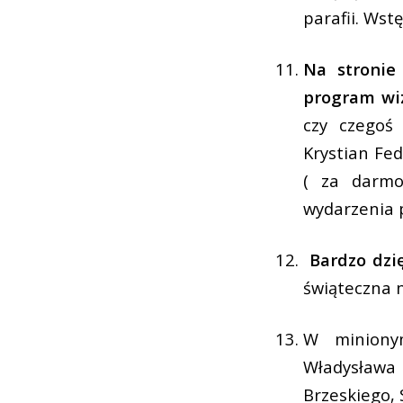
parafii. Wst
Na stronie
program wiz
czy czegoś
Krystian Fe
( za darmo
wydarzenia p
Bardzo dz
świąteczna 
W minionym
Władysława 
Brzeskiego,