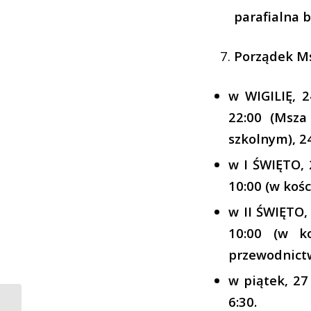
parafialna 
Porządek Ms
w WIGILIĘ, 24
22:00 (Msza
szkolnym), 24
w I ŚWIĘTO, 
10:00 (w kośc
w II ŚWIĘTO,
10:00 (w ko
przewodnictwe
w piątek, 27 
6:30.
Bożonarodzeniowa