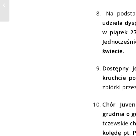
gazetka od dzieci dla
dzieci (i nie tylko!)
Na podst
udziela dy
w piątek 27
Jednocześn
świecie.
Dostępny j
kruchcie po
zbiórki prz
Chór Juve
grudnia o g
tczewskie ch
kolędę pt. 