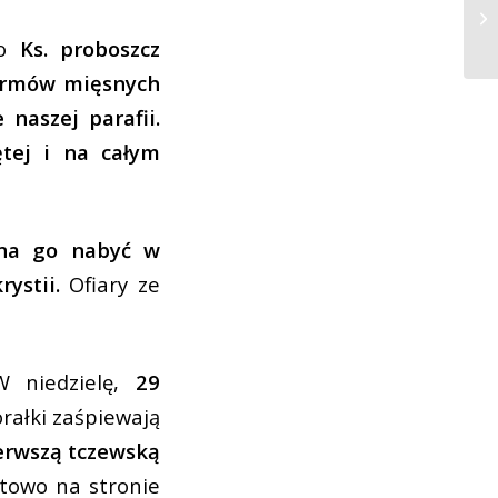
go
Ks. proboszcz
karmów mięsnych
naszej parafii.
tej i na całym
żna go nabyć w
rystii.
Ofiary ze
 niedzielę,
29
orałki zaśpiewają
erwszą tczewską
etowo na stronie