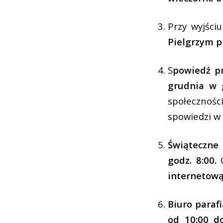
Przy wyjściu
Pielgrzym p
S
powiedź pr
grudnia w g
społecznoś
spowiedzi w
Świąteczne
godz. 8:00.
C
internetow
Biuro paraf
od 10:00 do