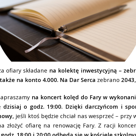
za ofiary składane
na kolektę inwestycyjną – zebr
także na konto 4.000. Na Dar Serca
zebrano
2043,
zapraszamy
na koncert kolęd do Fary w wykonani
ię
dzisiaj
o godz. 19:00. Dzięki darczyńcom i sp
mowy,
jeśli ktoś będzie chciał nas wesprzeć – przy w
a złożyć ofiarę na renowację Fary. Z racji konce
godz. 18:00 i 20:00 odbędą się w kościele szkoln