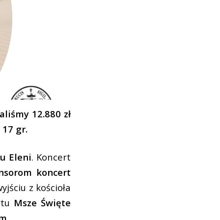
aliśmy 12.880 zł
 17 gr.
u Eleni
. Koncert
onsorom koncert
yjściu z kościoła
rtu
Msze Święte
ym.