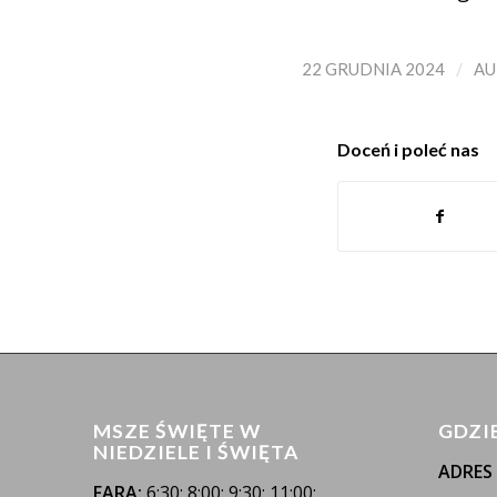
/
22 GRUDNIA 2024
A
Doceń i poleć nas
MSZE ŚWIĘTE W
GDZI
NIEDZIELE I ŚWIĘTA
ADRES
FARA:
6:30; 8:00; 9:30; 11:00;