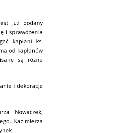
jest już podany
ę i sprawdzenia
ać kapłani ks.
zyma od kapłanów
isane są różne
nie i dekoracje
orza Nowaczek,
ego, Kazimierza
zynek…