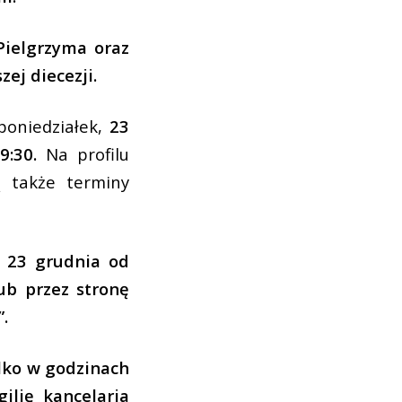
ielgrzyma oraz
zej diecezji.
poniedziałek,
23
9:30.
Na profilu
ą także terminy
 23 grudnia od
ub przez stronę
.
lko w godzinach
ilię kancelaria