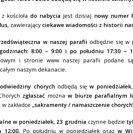
 z kościoła
do nabycia
jest dzisiaj
nowy numer P
lus,
zawierający
ciekawe wiadomości z historii nas
zedświąteczna w naszej parafii
odbędzie się w 
odzinach: 8:00 – 9:00 i po południu 17:30 – 1
ciowym i stronie www naszej parafii podane s
 całym naszym dekanacie.
 odwiedziny chorych
odbędą się
w poniedziałek,
horych
zgłaszać
można
w biurze parafialnym l
ą
w zakładce
„sakramenty / namaszczenie chorych”
ialne w poniedziałek, 23 grudnia
czynne będzie
ty
 12:00.
Po południu w poniedziałek oraz
w Wig