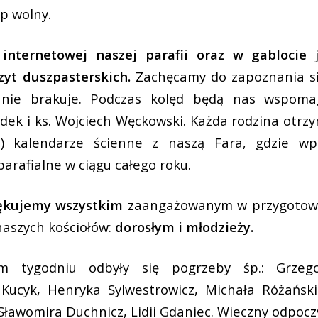
ęp wolny.
 internetowej naszej parafii oraz w gablocie
yt duszpasterskich.
Zachęcamy do zapoznania si
 nie brakuje. Podczas kolęd będą nas wspomag
ddek i ks. Wojciech Węckowski. Każda rodzina otr
) kalendarze ścienne z naszą Fara, gdzie wp
arafialne w ciągu całego roku.
iękujemy wszystkim
zaangażowanym w przygotowa
naszych kościołów:
dorosłym i młodzieży.
 tygodniu odbyły się pogrzeby śp.: Grzeg
Kucyk, Henryka Sylwestrowicz, Michała Różański
 Sławomira Duchnicz, Lidii Gdaniec. Wieczny odpoc