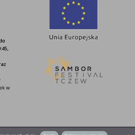
 do
:45,
raz
w
tek w