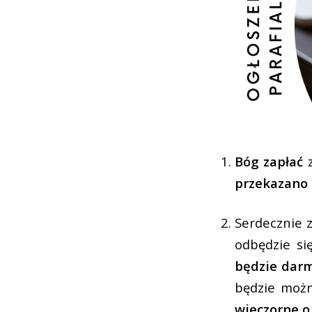
Bóg zapłać
przekazano 
Serdecznie 
odbędzie s
będzie dar
będzie możn
wieczorne o 