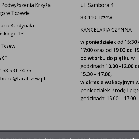
a Podwyższenia Krzyża
ul. Sambora 4
go w Tczewie
83-110 Tczew
efana Kardynała
KANCELARIA CZYNNA:
skiego 13
w poniedziałek
od
15:30
 Tczew
17:00
oraz od
19:00 do 19
AKT
od wtorku do piątku
w
godzinach
10.00 -12.00 o
: 58 531 24 75
15.30 – 17.00,
: biuro@faratczew.pl
w okresie wakacyjnym
poniedziałek, środę i pią
godzinach: 15.00 – 17.00.