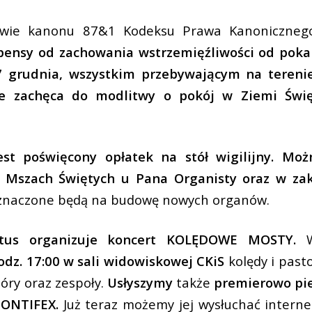
awie kanonu 87&1 Kodeksu Prawa Kanoniczne
spensy od zachowania wstrzemięźliwości od po
 grudnia, wszystkim przebywającym na terenie 
ie zachęca do modlitwy o pokój w Ziemi Świę
est poświęcony opłatek na stół wigilijny. Mo
 Mszach Świętych u Pana Organisty oraz w zak
eznaczone będą na budowę nowych organów.
ntus organizuje koncert KOLĘDOWE MOSTY.
W
odz. 17:00 w sali widowiskowej CKiS
kolędy i past
óry oraz zespoły.
Usłyszymy
także
premierowo pi
PONTIFEX.
Już teraz możemy jej wysłuchać intern