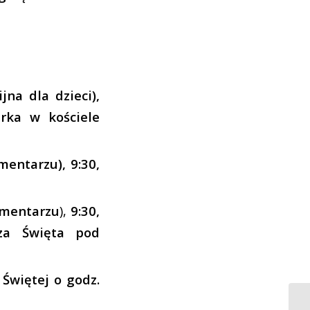
jna dla dzieci),
erka w kościele
mentarzu), 9:30,
cmentarzu
),
9:30,
sza Święta pod
Świętej o godz.