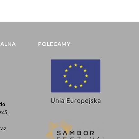
IALNA
POLECAMY
 do
:45,
raz