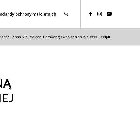
ndardy ochrony małoletnich
Maryja Panna Nieustającej Pomocy główną patronką diecezji pelpli...
NĄ
IEJ