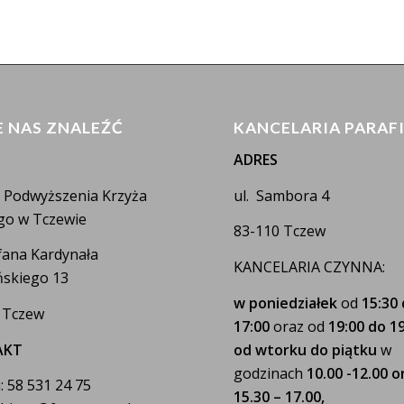
E NAS ZNALEŹĆ
KANCELARIA PARAF
ADRES
a Podwyższenia Krzyża
ul. Sambora 4
go w Tczewie
83-110 Tczew
efana Kardynała
KANCELARIA CZYNNA:
skiego 13
w poniedziałek
od
15:30
 Tczew
17:00
oraz od
19:00 do 19
AKT
od wtorku do piątku
w
godzinach
10.00 -12.00 o
: 58 531 24 75
15.30 – 17.00,