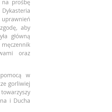
e na prośbę
, Dykasteria
y uprawnień
 zgodę, aby
yła główną
 i męczennik
wami oraz
z pomocą w
ze gorliwiej
owarzyszy
yna i Ducha