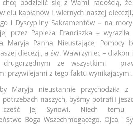
, chcę podzielić się z Wami radością, ż
wielu kapłanów i wiernych naszej diecezji
ego i Dyscypliny Sakramentów – na moc
ej przez Papieża Franciszka – wyraziła
za Maryja Panna Nieustającej Pomocy b
aszej diecezji, a św. Wawrzyniec – diakon
 drugorzędnym ze wszystkimi pra
ymi przywilejami z tego faktu wynikającymi.
by Maryja nieustannie przychodziła 
 potrzebach naszych, byśmy potrafili jeszc
cześć Jej Synowi. Niech temu t
ieństwo Boga Wszechmogącego, Ojca i S