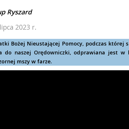
up Ryszard
 lipca 2023 r.
ki Bożej Nieustającej Pomocy, podczas której 
ia do naszej Orędowniczki, odprawiana jest w
zornej mszy w farze.