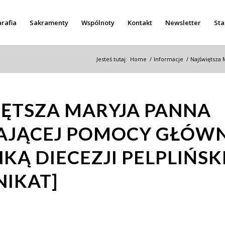
rafia
Sakramenty
Wspólnoty
Kontakt
Newsletter
Sta
Jesteś tutaj:
Home
/
Informacje
/
Najświętsza 
ĘTSZA MARYJA PANNA
TAJĄCEJ POMOCY GŁÓW
KĄ DIECEZJI PELPLIŃSK
IKAT]