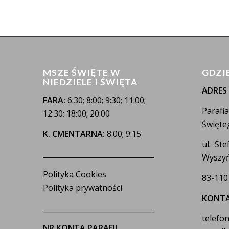
MSZE ŚWIĘTE W
GDZI
NIEDZIELE I ŚWIĘTA
ADRES
FARA:
6:30; 8:00; 9:30; 11:00;
Parafi
12:30; 18:00; 20:00
Święte
K. CMENTARNA:
8:00; 9:15
ul. St
_______________________________
Wyszyń
Polityka Cookies
83-110
Polityka prywatności
KONT
_______________________________
telefon
NR KONTA PARAFII