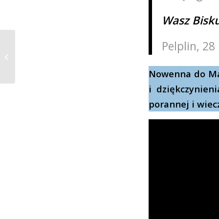
Wasz Bisk
Pelplin, 28
XVI Niedziela Zwykła
23.07.2023
Nowenna do Mat
i dziękczynien
porannej i wiec