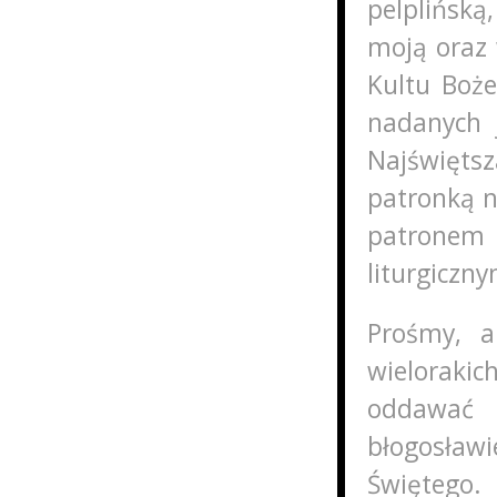
pelplińską
moją oraz 
Kultu Boż
nadanych j
Najświęts
patronką n
patronem
liturgiczn
Prośmy, a
wielorakich
oddawać 
błogosław
Świętego.