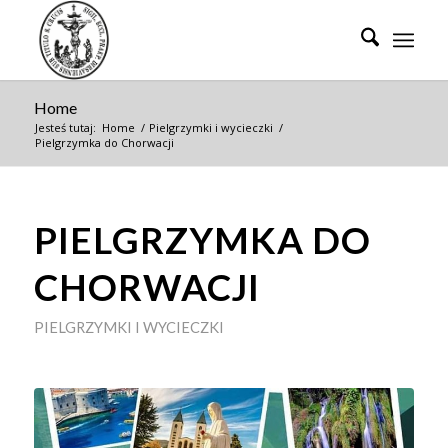
Home
Jesteś tutaj:
Home
/
Pielgrzymki i wycieczki
/
Pielgrzymka do Chorwacji
PIELGRZYMKA DO
CHORWACJI
PIELGRZYMKI I WYCIECZKI