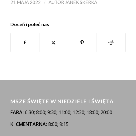
/
21 MAJA 2022
AUTOR
JANEK SKERKA
Doceń i poleć nas
MSZE ŚWIĘTE W NIEDZIELE I ŚWIĘTA
FARA:
6:30; 8:00; 9:30; 11:00; 12:30; 18:00; 20:00
K. CMENTARNA:
8:00; 9:15