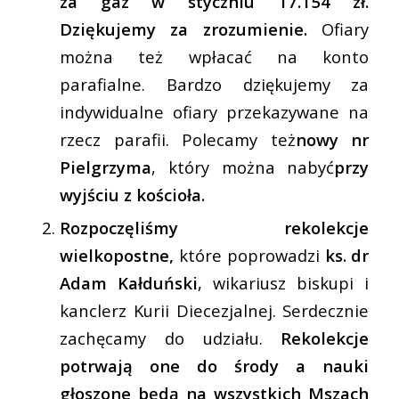
za gaz w styczniu 17.154 zł.
Dziękujemy za zrozumienie.
Ofiary
można też wpłacać na konto
parafialne. Bardzo dziękujemy za
indywidualne ofiary przekazywane na
rzecz parafii. Polecamy też
nowy nr
Pielgrzyma
, który można nabyć
przy
wyjściu z kościoła.
Rozpoczęliśmy rekolekcje
wielkopostne,
które poprowadzi
ks. dr
Adam Kałduński
, wikariusz biskupi i
kanclerz Kurii Diecezjalnej. Serdecznie
zachęcamy do udziału.
Rekolekcje
potrwają one do środy a nauki
głoszone będą na wszystkich Mszach