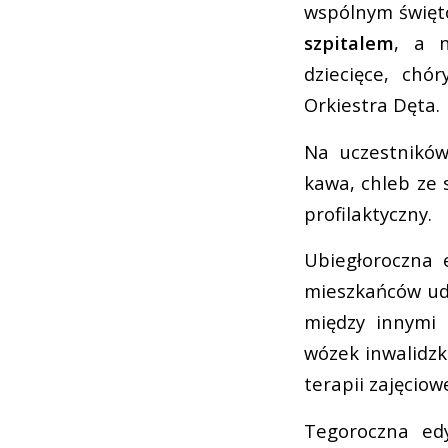
wspólnym świę
szpitalem
, a n
dziecięce, chó
Orkiestra Dęta.
Na uczestników
kawa, chleb ze 
profilaktyczny.
Ubiegłoroczna 
mieszkańców uda
między innymi 
wózek inwalidzk
terapii zajęciowe
Tegoroczna edy