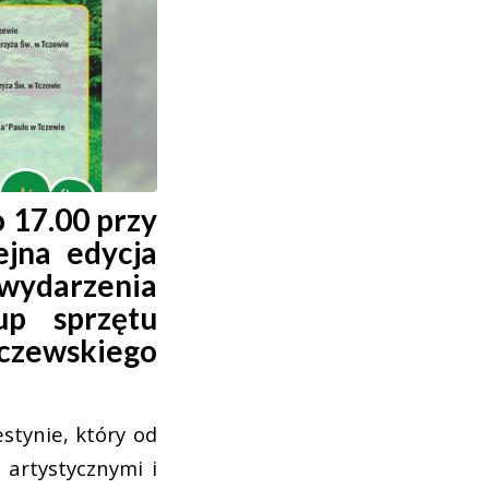
 17.00 przy
ejna edycja
 wydarzenia
up sprzętu
tczewskiego
stynie, który od
 artystycznymi i