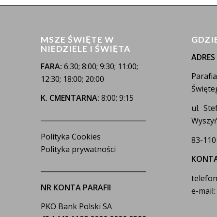
MSZE ŚWIĘTE W
GDZI
NIEDZIELE I ŚWIĘTA
ADRES
FARA:
6:30; 8:00; 9:30; 11:00;
Parafi
12:30; 18:00; 20:00
Święte
K. CMENTARNA:
8:00; 9:15
ul. St
_______________________________
Wyszyń
Polityka Cookies
83-110
Polityka prywatności
KONT
_______________________________
telefon
NR KONTA PARAFII
e-mail
PKO Bank Polski SA