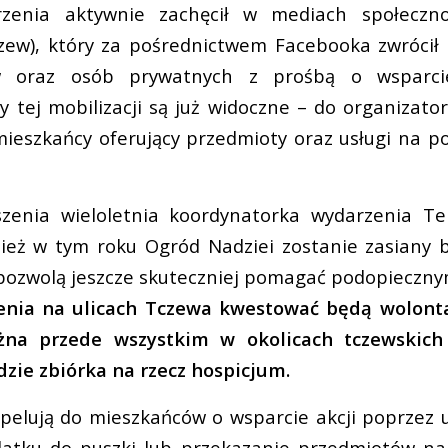
rzenia aktywnie zachęcił w mediach społeczno
zew), który za pośrednictwem Facebooka zwrócił 
ów oraz osób prywatnych z prośbą o wsparcie
ty tej mobilizacji są już widoczne – do organizato
mieszkańcy oferujący przedmioty oraz usługi na pot
szenia wieloletnia koordynatorka wydarzenia Te
ież w tym roku Ogród Nadziei zostanie zasiany b
pozwolą jeszcze skuteczniej pomagać podopieczny
nia na ulicach Tczewa kwestować będą wolonta
żna przede wszystkim w okolicach tczewskich 
zie zbiórka na rzecz hospicjum.
pelują do mieszkańców o wsparcie akcji poprzez u
atku do puszki lub przekazanie przedmiotów na 