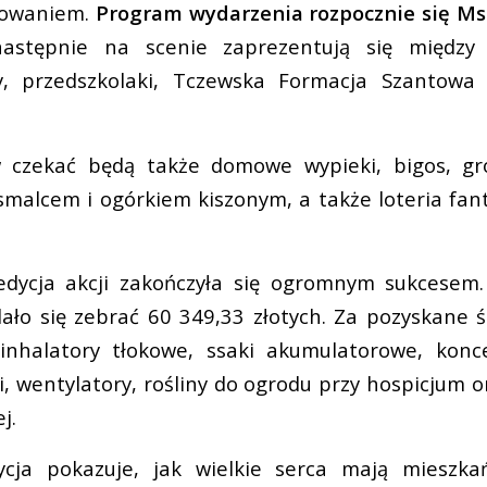
towaniem.
Program wydarzenia rozpocznie się Ms
astępnie na scenie zaprezentują się między 
ry, przedszkolaki, Tczewska Formacja Szantowa
 czekać będą także domowe wypieki, bigos, gr
smalcem i ogórkiem kiszonym, a także loteria fa
edycja akcji zakończyła się ogromnym sukcesem. 
ło się zebrać 60 349,33 złotych. Za pozyskane 
inhalatory tłokowe, ssaki akumulatorowe, konce
i, wentylatory, rośliny do ogrodu przy hospicjum o
j.
cja pokazuje, jak wielkie serca mają mieszk