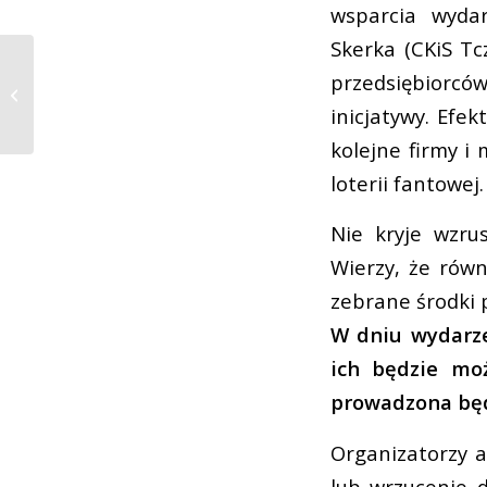
wsparcia wyda
Skerka (CKiS Tc
Przystań 2026 w
przedsiębiorc
Pelplinie: dla rodzin,
młodzieży i osób z
inicjatywy. Efek
niepełnospra...
kolejne firmy i 
loterii fantowej.
Nie kryje wzru
Wierzy, że równ
zebrane środki 
W dniu wydarze
ich będzie mo
prowadzona będ
Organizatorzy a
lub wrzucenie d