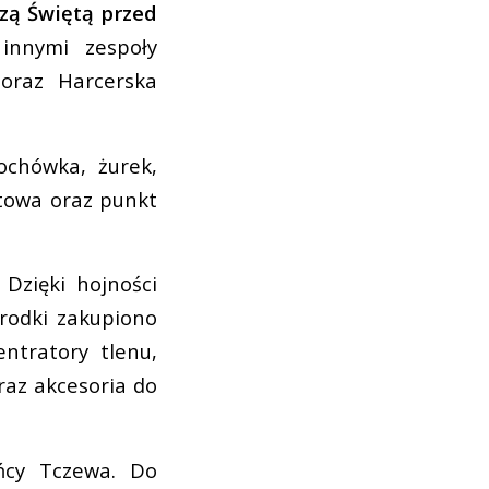
zą Świętą przed
innymi zespoły
 oraz Harcerska
ochówka, żurek,
ntowa oraz punkt
Dzięki hojności
środki zakupiono
ntratory tlenu,
raz akcesoria do
ańcy Tczewa. Do