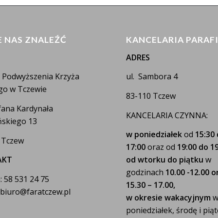
E NAS ZNALEŹĆ
KANCELARIA PARAF
ADRES
a Podwyższenia Krzyża
ul. Sambora 4
go w Tczewie
83-110 Tczew
efana Kardynała
KANCELARIA CZYNNA:
skiego 13
w poniedziałek
od
15:30
 Tczew
17:00
oraz od
19:00 do 19
AKT
od wtorku do piątku
w
godzinach
10.00 -12.00 o
: 58 531 24 75
15.30 – 17.00,
: biuro@faratczew.pl
w okresie wakacyjnym
poniedziałek, środę i pią