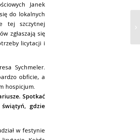
ściowych Janek
się do lokalnych
 tej szczytnej
rów zgłaszają się
rzeby licytacji i
resa Sychmeler.
ardzo obficie, a
m hospicjum.
riusze. Spotkać
świątyń, gdzie
dział w festynie
licytacje. Każda