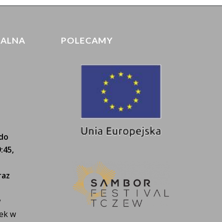
IALNA
POLECAMY
 do
:45,
raz
w
tek w