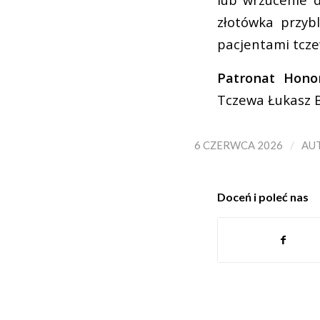
złotówka przybl
pacjentami tcze
Patronat Hono
Tczewa Łukasz Br
/
6 CZERWCA 2026
AU
Doceń i poleć nas