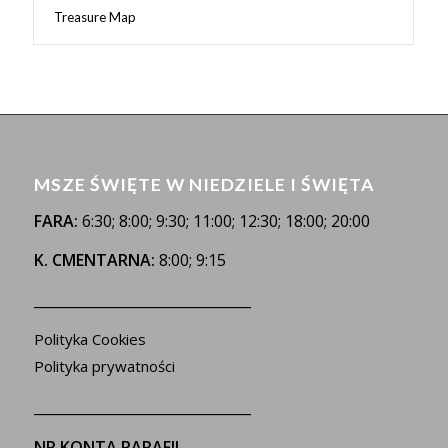
Treasure Map
MSZE ŚWIĘTE W NIEDZIELE I ŚWIĘTA
FARA:
6:30; 8:00; 9:30; 11:00; 12:30; 18:00; 20:00
K. CMENTARNA:
8:00; 9:15
_______________________________
Polityka Cookies
Polityka prywatności
_______________________________
NR KONTA PARAFII