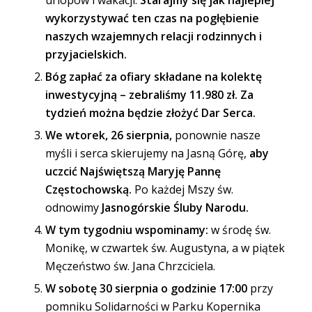
urlopów i wakacji.
Starajmy się jak najlepiej
wykorzystywać ten czas na pogłębienie
naszych wzajemnych relacji rodzinnych i
przyjacielskich.
Bóg zapłać za ofiary składane na kolektę
inwestycyjną – zebraliśmy 11.980 zł. Za
tydzień można będzie złożyć Dar Serca.
We wtorek, 26 sierpnia,
ponownie nasze
myśli i serca skierujemy na Jasną Górę,
aby
uczcić Najświętszą Maryję Pannę
Częstochowską.
Po każdej Mszy św.
odnowimy
Jasnogórskie Śluby Narodu.
W tym tygodniu wspominamy:
w środę św.
Monikę, w czwartek św. Augustyna, a w piątek
Męczeństwo św. Jana Chrzciciela.
W sobotę 30 sierpnia o godzinie 17:00
przy
pomniku Solidarności w Parku Kopernika